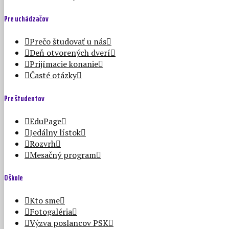
Pre uchádzačov
Prečo študovať u nás
Deň otvorených dverí
Prijímacie konanie
Časté otázky
Pre študentov
EduPage
Jedálny lístok
Rozvrh
Mesačný program
O škole
Kto sme
Fotogaléria
Výzva poslancov PSK