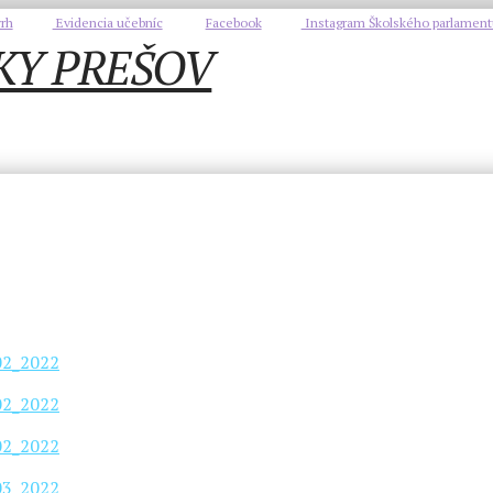
rh
Evidencia učebníc
Facebook
Instagram Školského parlament
_02_2022
_02_2022
_02_2022
_03_2022