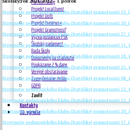
Partneri školy
Školský rok 2021/2022 – 1. polrok
Projekt Local Event
Stretnutie pedagogického klubu čitateľskej gramotnosti 13
Projekt DofE
Projekt Erasmus+
Stretnutie pedagogického klubu čitateľskej gramotnosti 20
Projekt Gramotnosť
Stretnutie pedagogického klubu čitateľskej gramotnosti 27
Výzva poslancov PSK
Školský parlament
Stretnutie pedagogického klubu čitateľskej gramotnosti 11
Rada školy
Dokumenty na stiahnutie
Stretnutie pedagogického klubu čitateľskej gramotnosti 18
Poukázanie 2 % dane
Stretnutie pedagogického klubu čitateľskej gramotnosti 25
Verejné obstarávanie
Zverejňovanie zmlúv
Stretnutie pedagogického klubu čitateľskej gramotnosti 08
GDPR
Stretnutie pedagogického klubu čitateľskej gramotnosti 22
Zavřít
Stretnutie pedagogického klubu čitateľskej gramotnosti 13
Kontakty
30. výročie
Stretnutie pedagogického klubu čitateľskej gramotnosti 20
Stretnutie pedagogického klubu čitateľskej gramotnosti 17