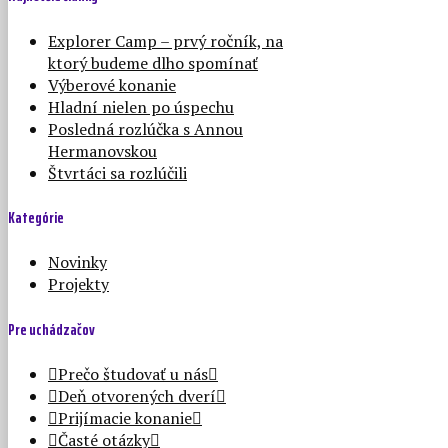
Explorer Camp – prvý ročník, na
ktorý budeme dlho spomínať
Výberové konanie
Hladní nielen po úspechu
Posledná rozlúčka s Annou
Hermanovskou
Štvrtáci sa rozlúčili
Kategórie
Novinky
Projekty
Pre uchádzačov
Prečo študovať u nás
Deň otvorených dverí
Prijímacie konanie
Časté otázky