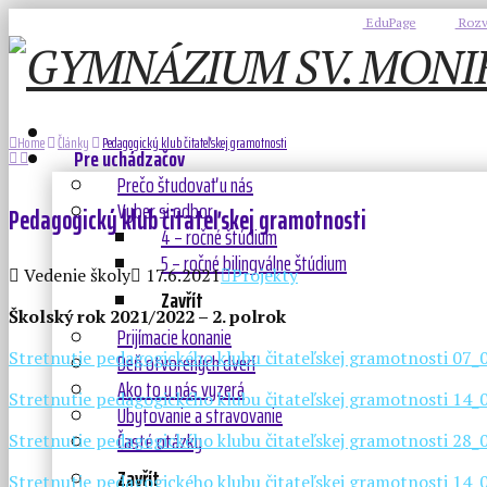
EduPage
Rozv
Home
Články
Pedagogický klub čitateľskej gramotnosti
Pre uchádzačov
Prečo študovať u nás
Vyber si odbor
Pedagogický klub čitateľskej gramotnosti
4 – ročné štúdium
5 – ročné bilingválne štúdium
Vedenie školy
17.6.2021
Projekty
Zavřít
Školský rok 2021/2022 – 2. polrok
Prijímacie konanie
Deň otvorených dverí
Stretnutie pedagogického klubu čitateľskej gramotnosti 07
Ako to u nás vyzerá
Stretnutie pedagogického klubu čitateľskej gramotnosti 14
Ubytovanie a stravovanie
Časté otázky
Stretnutie pedagogického klubu čitateľskej gramotnosti 28
Zavřít
Stretnutie pedagogického klubu čitateľskej gramotnosti 14