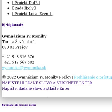
Projekt DofE
Rada školy
Projekt Local Event
Rýchly kontakt
Gymnázium sv. Moniky
Tarasa Ševčenka 1
080 01 Prešov
+421 948 316 676
+421 517 567 302
gymonika@gymonika.sk
Ⓒ 2022 Gymnázium sv. Moniky Prešov |
Prehlásenie o príst
NAPIŠTE HLEDANÉ SLOVO A STISKNĚTE ENTER
Na vašom súkromí nám záleží