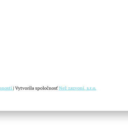
upnosti
| Vytvorila spoločnosť
Než zazvoní, s.r.o.