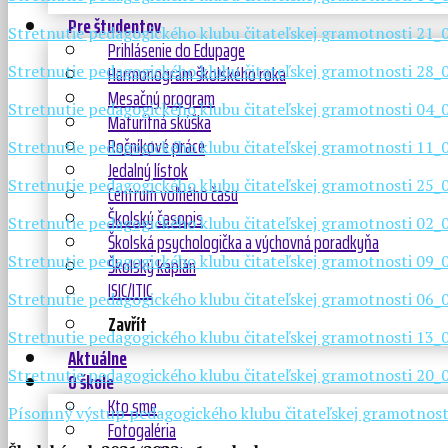
Pre študentov
Stretnutie pedagogického klubu čitateľskej gramotnosti 21
Prihlásenie do Edupage
Harmonogram školského roka
Stretnutie pedagogického klubu čitateľskej gramotnosti 28
Mesačný program
Stretnutie pedagogického klubu čitateľskej gramotnosti 04
Maturitná skúška
Ročníkové práce
Stretnutie pedagogického klubu čitateľskej gramotnosti 11
Jedalný lístok
Stretnutie pedagogického klubu čitateľskej gramotnosti 25
Centrum voľného času
Školský časopis
Stretnutie pedagogického klubu čitateľskej gramotnosti 02
Školská psychologička a výchovná poradkyňa
Školský kaplán
Stretnutie pedagogického klubu čitateľskej gramotnosti 09
ISIC/ITIC
Stretnutie pedagogického klubu čitateľskej gramotnosti 06
Zavřít
Stretnutie pedagogického klubu čitateľskej gramotnosti 13
Aktuálne
Stretnutie pedagogického klubu čitateľskej gramotnosti 20
O škole
Kto sme
Písomný výstup pedagogického klubu čitateľskej gramotnost
Fotogaléria