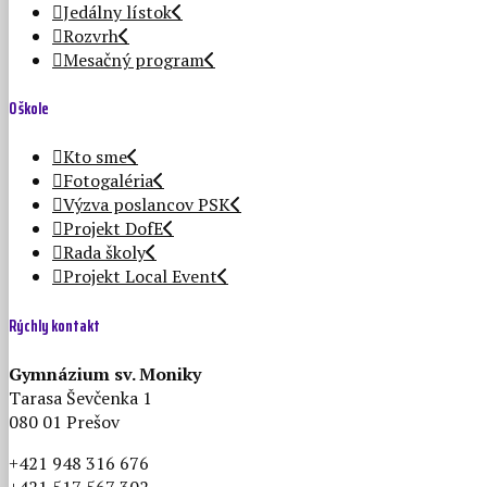
Jedálny lístok
Rozvrh
Mesačný program
O škole
Kto sme
Fotogaléria
Výzva poslancov PSK
Projekt DofE
Rada školy
Projekt Local Event
Rýchly kontakt
Gymnázium sv. Moniky
Tarasa Ševčenka 1
080 01 Prešov
+421 948 316 676
+421 517 567 302