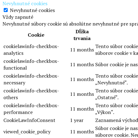
Nevyhnutné cookies
Nevyhnutné cookies
Vždy zapnuté
Nevyhnutné súbory cookie sú absolútne nevyhnutné pre sprá
Dĺžka
Cookie
trvania
cookielawinfo-checkbox-
Tento súbor cookie
11 months
analytics
súborov cookie v ka
cookielawinfo-checkbox-
11 months
Súbor cookie je na
functional
cookielawinfo-checkbox-
Tento súbor cookie
11 months
necessary
„Nevyhnutné“.
cookielawinfo-checkbox-
Tento súbor cookie
11 months
others
„Ostatné“.
cookielawinfo-checkbox-
Tento súbor cookie
11 months
performance
„Výkon“.
CookieLawInfoConsent
1 year
Zaznamená východis
Súbor cookie je na
viewed_cookie_policy
11 months
súborov cookie. Ne