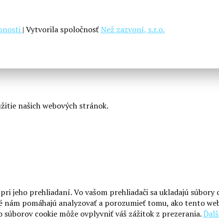
upnosti
| Vytvorila spoločnosť
Než zazvoní, s.r.o.
užitie našich webových stránok.
pri jeho prehliadaní. Vo vašom prehliadači sa ukladajú súbory
oré nám pomáhajú analyzovať a porozumieť tomu, ako tento web
o súborov cookie môže ovplyvniť váš zážitok z prezerania.
Ďalš