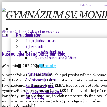
EduPage
Rozv
Home
Články
Naši volejbalisti na okresnom kole
Pre uchádzačov
Prečo študovať u nás
Vyber si odbor
4 – ročné štúdium
Naši volejbalisti na okresnom kole
5 – ročné bilingválne štúdium
Zavřít
Admin
27.2.2026
Novinky
Prijímacie konanie
V pondelok 24. 2. 2026 sa naši chlapci predstavili na okresno
Deň otvorených dverí
až 10 tímov rozdelených do troch skupín, takže konkurencia b
Ako to u nás vyzerá
favorizovanému tímu zo SSŠŠ ELBA. Hoci súper potvrdil svoju 
Ubytovanie a stravovanie
výmeny. V druhom stretnutí proti SŠ Ľ. Podjavorinskej nás na
Časté otázky
konečné 2. miesto v skupine, čo však na postup do finálovej s
mimoriadne cenná skúsenosť – hrať proti ligovým hráčom, no 
Zavřít
do ďalšej práce.