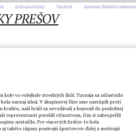
rh
Evidencia učebníc
Facebook
Instagram Školského parlament
m kole vo volejbale stredných škôl. Turnaja sa zúčastnilo
ola naozaj silná. V skupinovej fáze sme nastúpili proti
kvalitu, naši hráči sa nevzdávali a bojovali do poslednej
ši reprezentanti potešili víťazstvom, čím si zabezpečili
kupiny nestačilo. Pre viacerých hráčov to bola
aj takéto zápasy posúvajú športovcov ďalej a motivujú