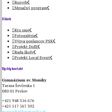
Rozvrh
Mesačný program
O škole
Kto sme
Fotogaléria
Výzva poslancov PSK
Projekt DofE
Rada školy
Projekt Local Event
Rýchly kontakt
Gymnázium sv. Moniky
Tarasa Ševčenka 1
080 01 Prešov
+421 948 316 676
+421 517 567 302
gymonika@gymonika.sk