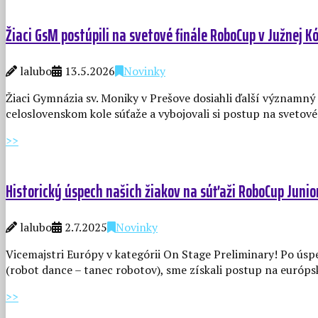
Žiaci GsM postúpili na svetové finále RoboCup v Južnej Kó
lalubo
13.5.2026
Novinky
Žiaci Gymnázia sv. Moniky v Prešove dosiahli ďalší významný
celoslovenskom kole súťaže a vybojovali si postup na svetové
>>
Historický úspech našich žiakov na súťaži RoboCup Juni
lalubo
2.7.2025
Novinky
Vicemajstri Európy v kategórii On Stage Preliminary! Po ús
(robot dance – tanec robotov), sme získali postup na európ
>>