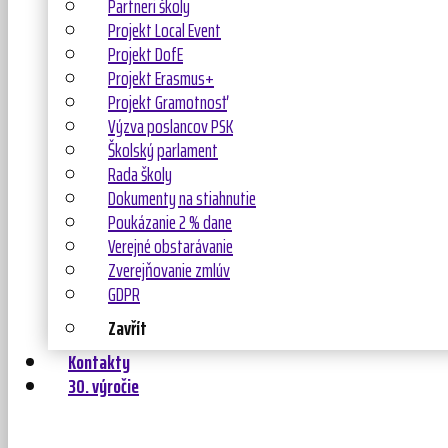
Partneri školy
Projekt Local Event
Projekt DofE
Projekt Erasmus+
Projekt Gramotnosť
Výzva poslancov PSK
Školský parlament
Rada školy
Dokumenty na stiahnutie
Poukázanie 2 % dane
Verejné obstarávanie
Zverejňovanie zmlúv
GDPR
Zavřít
Kontakty
30. výročie