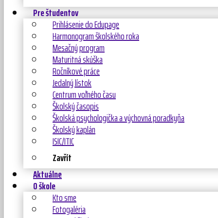
Pre študentov
Prihlásenie do Edupage
Harmonogram školského roka
Mesačný program
Maturitná skúška
Ročníkové práce
Jedalný lístok
Centrum voľného času
Školský časopis
Školská psychologička a výchovná poradkyňa
Školský kaplán
ISIC/ITIC
Zavřít
Aktuálne
O škole
Kto sme
Fotogaléria