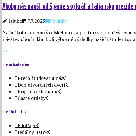
Akoby nás navštívil španielsky kráľ a taliansky prezide
lalubo
7.7.2023
Novinky
Našu školu koncom školského roka poctili svojou návštevou v
návštev oboch dám boli výborné výsledky našich študentov a 
>>
Pre uchádzačov
Prečo študovať u nás
Deň otvorených dverí
Prijímacie konanie
Časté otázky
Pre študentov
EduPage
Jedálny lístok