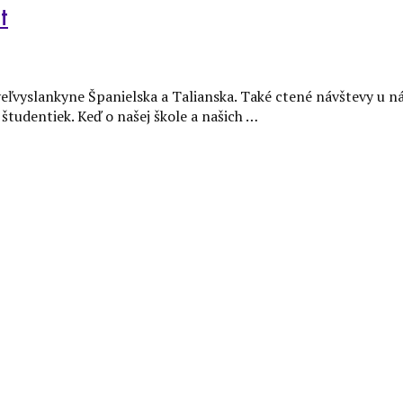
nt
eľvyslankyne Španielska a Talianska. Také ctené návštevy u n
študentiek. Keď o našej škole a našich …