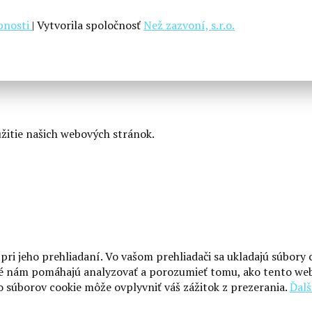
upnosti
| Vytvorila spoločnosť
Než zazvoní, s.r.o.
užitie našich webových stránok.
pri jeho prehliadaní. Vo vašom prehliadači sa ukladajú súbory
oré nám pomáhajú analyzovať a porozumieť tomu, ako tento web
o súborov cookie môže ovplyvniť váš zážitok z prezerania.
Ďalš