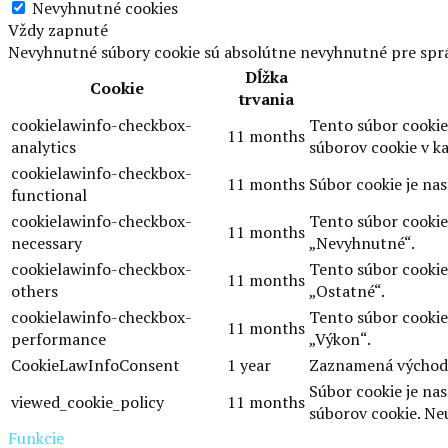
Nevyhnutné cookies
Vždy zapnuté
Nevyhnutné súbory cookie sú absolútne nevyhnutné pre sprá
Dĺžka
Cookie
trvania
cookielawinfo-checkbox-
Tento súbor cookie
11 months
analytics
súborov cookie v ka
cookielawinfo-checkbox-
11 months
Súbor cookie je na
functional
cookielawinfo-checkbox-
Tento súbor cookie
11 months
necessary
„Nevyhnutné“.
cookielawinfo-checkbox-
Tento súbor cookie
11 months
others
„Ostatné“.
cookielawinfo-checkbox-
Tento súbor cookie
11 months
performance
„Výkon“.
CookieLawInfoConsent
1 year
Zaznamená východis
Súbor cookie je na
viewed_cookie_policy
11 months
súborov cookie. Ne
Funkcie