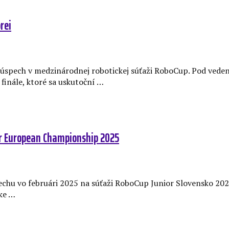
rei
 úspech v medzinárodnej robotickej súťaži RoboCup. Pod veden
 finále, ktoré sa uskutoční …
or European Championship 2025
pechu vo februári 2025 na súťaži RoboCup Junior Slovensko 20
ske …