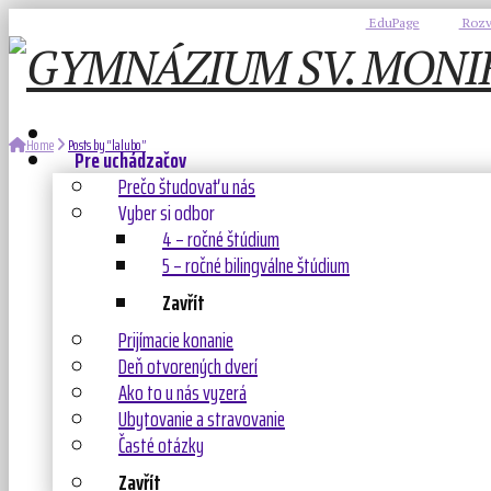
EduPage
Rozv
Home
Posts by “lalubo”
Pre uchádzačov
Prečo študovať u nás
Vyber si odbor
4 – ročné štúdium
5 – ročné bilingválne štúdium
Zavřít
Prijímacie konanie
Deň otvorených dverí
Ako to u nás vyzerá
Ubytovanie a stravovanie
Časté otázky
Zavřít