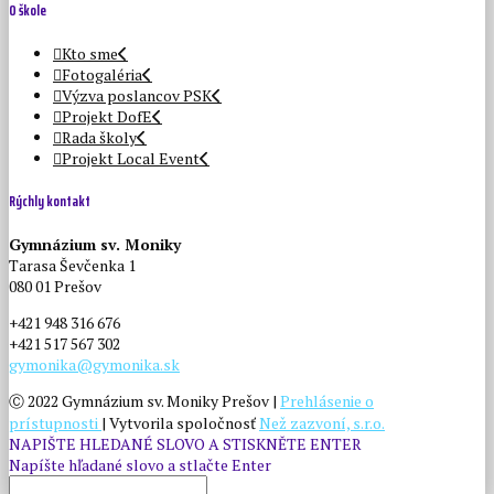
O škole
Kto sme
Fotogaléria
Výzva poslancov PSK
Projekt DofE
Rada školy
Projekt Local Event
Rýchly kontakt
Gymnázium sv. Moniky
Tarasa Ševčenka 1
080 01 Prešov
+421 948 316 676
+421 517 567 302
gymonika@gymonika.sk
Ⓒ 2022 Gymnázium sv. Moniky Prešov |
Prehlásenie o
prístupnosti
| Vytvorila spoločnosť
Než zazvoní, s.r.o.
NAPIŠTE HLEDANÉ SLOVO A STISKNĚTE ENTER