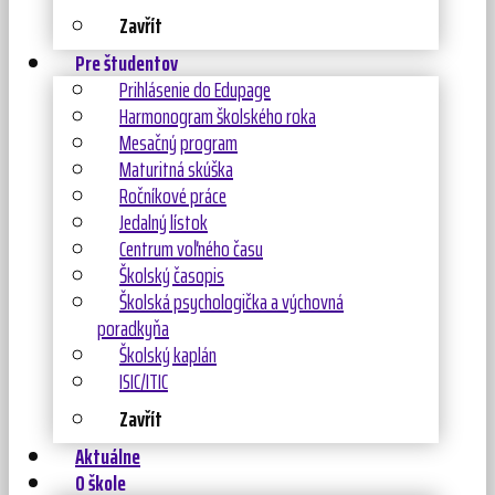
Zavřít
Pre študentov
Prihlásenie do Edupage
Harmonogram školského roka
Mesačný program
Maturitná skúška
Ročníkové práce
Jedalný lístok
Centrum voľného času
Školský časopis
Školská psychologička a výchovná
poradkyňa
Školský kaplán
ISIC/ITIC
Zavřít
Aktuálne
O škole