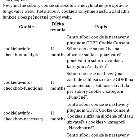
Nevyhnutné súbory cookie sú absolútne nevyhnutné pre správne
fungovanie webu. Tieto súbory cookie anonymne zaisťujú základné
funkcie a bezpečnostné prvky webu.
Dĺžka
Cookie
Popis
trvania
Tento súbor cookie je nastavený
pluginom GDPR Cookie Consent.
cookielawinfo-
11
Súbor cookie sa používa na
checkbox-analytics
months
uloženie súhlasu používateľa s
používaním súborov cookie v
kategórii „Analytika“.
Súbor cookie je nastavený na
základe súhlasu s cookie GDPR na
cookielawinfo-
11
zaznamenanie súhlasu užívateľa
checkbox-functional
months
pre súbory cookie v kategórii
„Funkčné“.
Tento súbor cookie je nastavený
pluginom GDPR Cookie Consent.
cookielawinfo-
11
Cookies slúžia na uloženie súhlasu
checkbox-necessary
months
užívateľa s cookies v kategórii
„Nevyhnutné“.
Tento súbor cookie je nastavený