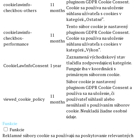
pluginom GDPR Cookie Consent.
cookielawinfo-
11
Cookie sa používa na uloženie
checkbox-others
months
súhlasu užívateľa s cookies v
kategórii „Ostatné“.
Tento súbor cookie je nastavený
cookielawinfo-
pluginom GDPR Cookie Consent.
11
checkbox-
Cookie sa používa na uloženie
months
performance
súhlasu užívateľa s cookies v
kategórii „Výkon“.
Zaznamená východiskový stav
tlačidla zodpovedajúcej kategórie.
CookieLawInfoConsent
1 year
Funguje iba v koordinácii s
primárnym súborom cookie.
Súbor cookie je nastavený
pluginom GDPR Cookie Consent a
používa sa na uloženie, či
11
viewed_cookie_policy
používateľ súhlasil alebo
months
nesúhlasil s používaním súborov
cookie. Neukladá žiadne osobné
údaje.
Funkcie
Funkcie
Reklamné súbory cookie sa používajú na poskytovanie relevantných