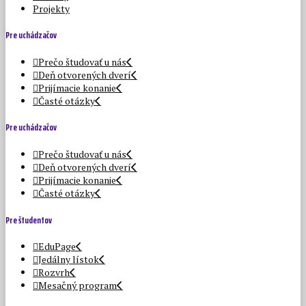
Projekty
Pre uchádzačov
Prečo študovať u nás
Deň otvorených dverí
Prijímacie konanie
Časté otázky
Pre uchádzačov
Prečo študovať u nás
Deň otvorených dverí
Prijímacie konanie
Časté otázky
Pre študentov
EduPage
Jedálny lístok
Rozvrh
Mesačný program