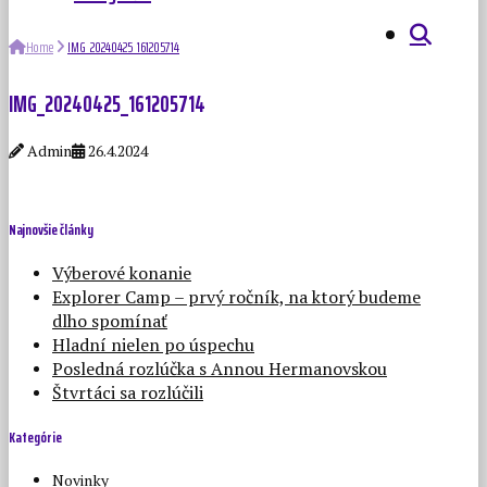
Home
IMG_20240425_161205714
IMG_20240425_161205714
Admin
26.4.2024
Najnovšie články
Výberové konanie
Explorer Camp – prvý ročník, na ktorý budeme
dlho spomínať
Hladní nielen po úspechu
Posledná rozlúčka s Annou Hermanovskou
Štvrtáci sa rozlúčili
Kategórie
Novinky