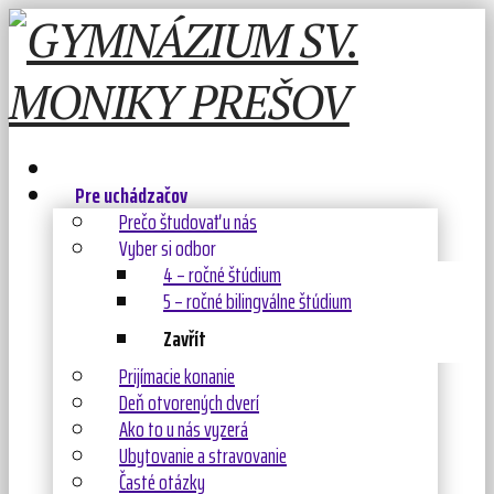
Pre uchádzačov
Prečo študovať u nás
Vyber si odbor
4 – ročné štúdium
5 – ročné bilingválne štúdium
Zavřít
Prijímacie konanie
Deň otvorených dverí
Ako to u nás vyzerá
Ubytovanie a stravovanie
Časté otázky