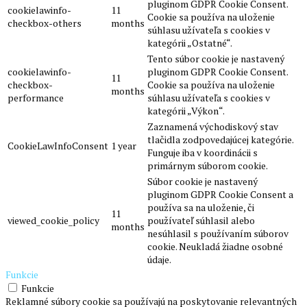
pluginom GDPR Cookie Consent.
cookielawinfo-
11
Cookie sa používa na uloženie
checkbox-others
months
súhlasu užívateľa s cookies v
kategórii „Ostatné“.
Tento súbor cookie je nastavený
cookielawinfo-
pluginom GDPR Cookie Consent.
11
checkbox-
Cookie sa používa na uloženie
months
performance
súhlasu užívateľa s cookies v
kategórii „Výkon“.
Zaznamená východiskový stav
tlačidla zodpovedajúcej kategórie.
CookieLawInfoConsent
1 year
Funguje iba v koordinácii s
primárnym súborom cookie.
Súbor cookie je nastavený
pluginom GDPR Cookie Consent a
používa sa na uloženie, či
11
viewed_cookie_policy
používateľ súhlasil alebo
months
nesúhlasil s používaním súborov
cookie. Neukladá žiadne osobné
údaje.
Funkcie
Funkcie
Reklamné súbory cookie sa používajú na poskytovanie relevantných