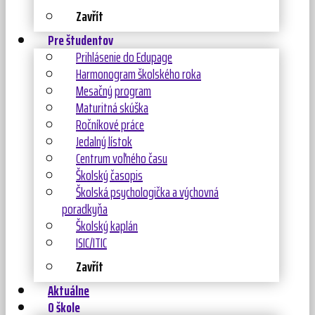
Zavřít
Pre študentov
Prihlásenie do Edupage
Harmonogram školského roka
Mesačný program
Maturitná skúška
Ročníkové práce
Jedalný lístok
Centrum voľného času
Školský časopis
Školská psychologička a výchovná
poradkyňa
Školský kaplán
ISIC/ITIC
Zavřít
Aktuálne
O škole