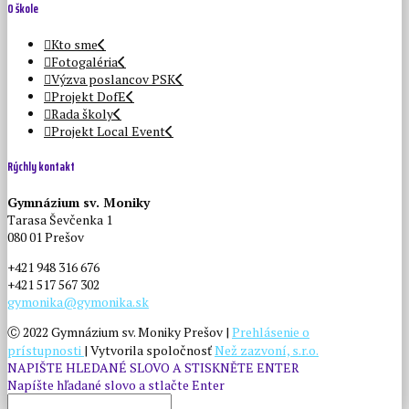
O škole
Kto sme
Fotogaléria
Výzva poslancov PSK
Projekt DofE
Rada školy
Projekt Local Event
Rýchly kontakt
Gymnázium sv. Moniky
Tarasa Ševčenka 1
080 01 Prešov
+421 948 316 676
+421 517 567 302
gymonika@gymonika.sk
Ⓒ 2022 Gymnázium sv. Moniky Prešov |
Prehlásenie o
prístupnosti
| Vytvorila spoločnosť
Než zazvoní, s.r.o.
NAPIŠTE HLEDANÉ SLOVO A STISKNĚTE ENTER