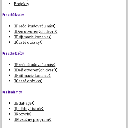
Projekty
Pre uchádzačov
Prečo študovať u nás
Deň otvorených dverí
Prijímacie konanie
Časté otázky
Pre uchádzačov
Prečo študovať u nás
Deň otvorených dverí
Prijímacie konanie
Časté otázky
Pre študentov
EduPage
Jedálny lístok
Rozvrh
Mesačný program