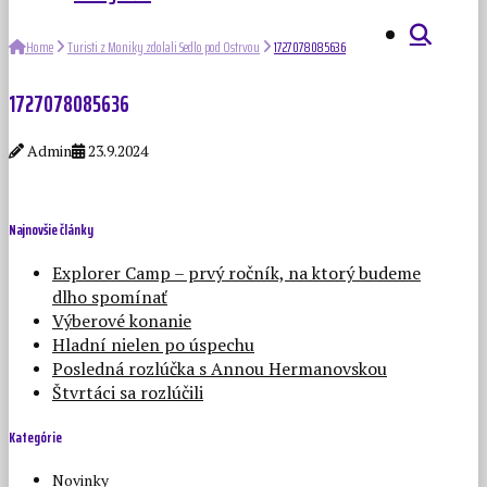
Home
Turisti z Moniky zdolali Sedlo pod Ostrvou
1727078085636
1727078085636
Admin
23.9.2024
Najnovšie články
Explorer Camp – prvý ročník, na ktorý budeme
dlho spomínať
Výberové konanie
Hladní nielen po úspechu
Posledná rozlúčka s Annou Hermanovskou
Štvrtáci sa rozlúčili
Kategórie
Novinky