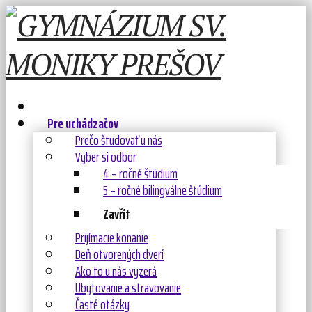
Pre uchádzačov
Prečo študovať u nás
Vyber si odbor
4 – ročné štúdium
5 – ročné bilingválne štúdium
Zavřít
Prijímacie konanie
Deň otvorených dverí
Ako to u nás vyzerá
Ubytovanie a stravovanie
Časté otázky