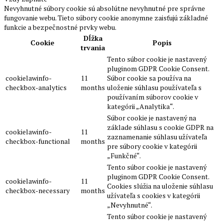
Nevyhnutné súbory cookie sú absolútne nevyhnutné pre správne
fungovanie webu. Tieto súbory cookie anonymne zaisťujú základné
funkcie a bezpečnostné prvky webu.
Dĺžka
Cookie
Popis
trvania
Tento súbor cookie je nastavený
pluginom GDPR Cookie Consent.
cookielawinfo-
11
Súbor cookie sa používa na
checkbox-analytics
months
uloženie súhlasu používateľa s
používaním súborov cookie v
kategórii „Analytika“.
Súbor cookie je nastavený na
základe súhlasu s cookie GDPR na
cookielawinfo-
11
zaznamenanie súhlasu užívateľa
checkbox-functional
months
pre súbory cookie v kategórii
„Funkčné“.
Tento súbor cookie je nastavený
pluginom GDPR Cookie Consent.
cookielawinfo-
11
Cookies slúžia na uloženie súhlasu
checkbox-necessary
months
užívateľa s cookies v kategórii
„Nevyhnutné“.
Tento súbor cookie je nastavený